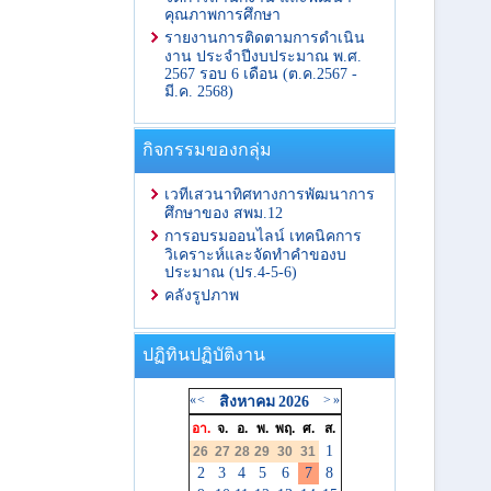
คุณภาพการศึกษา
รายงานการติดตามการดำเนิน
งาน ประจำปีงบประมาณ พ.ศ.
2567 รอบ 6 เดือน (ต.ค.2567 -
มี.ค. 2568)
กิจกรรมของกลุ่ม
เวทีเสวนาทิศทางการพัฒนาการ
ศึกษาของ สพม.12
การอบรมออนไลน์ เทคนิคการ
วิเคราะห์และจัดทำคำของบ
ประมาณ (ปร.4-5-6)
คลังรูปภาพ
ปฏิทินปฏิบัติงาน
«
<
>
»
สิงหาคม
2026
อา.
จ.
อ.
พ.
พฤ.
ศ.
ส.
1
26
27
28
29
30
31
2
3
4
5
6
7
8