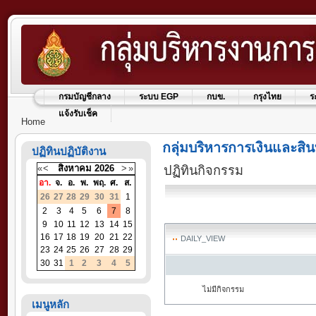
กรมบัญชีกลาง
ระบบ EGP
กบข.
กรุงไทย
ร
แจ้งรับเช็ค
Home
กลุ่มบริหารการเงินและสิน
ปฏิทินปฏิบัติงาน
«
<
สิงหาคม
2026
>
»
ปฏิทินกิจกรรม
อา.
จ.
อ.
พ.
พฤ.
ศ.
ส.
26
27
28
29
30
31
1
2
3
4
5
6
7
8
9
10
11
12
13
14
15
16
17
18
19
20
21
22
DAILY_VIEW
23
24
25
26
27
28
29
30
31
1
2
3
4
5
ไม่มีกิจกรรม
เมนูหลัก