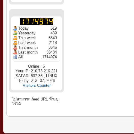
Today
519
Yesterday
439
This week
3349
Last week
2118
This month
3646
Last month
33484
All
1714974
Online : 5
Your IP: 216.73.216.221
SAFARI 537.36;, LINUX
Today: ส.ค. 07, 2026
Visitors Counter
ไม่สามารถ feed URL ที่ระบุ
ไว้ได้.