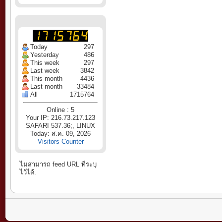
Today
297
Yesterday
486
This week
297
Last week
3842
This month
4436
Last month
33484
All
1715764
Online : 5
Your IP: 216.73.217.123
SAFARI 537.36;, LINUX
Today: ส.ค. 09, 2026
Visitors Counter
ไม่สามารถ feed URL ที่ระบุ
ไว้ได้.