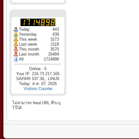
Today
443
Yesterday
439
This week
3273
Last week
2118
This month
3570
Last month
33484
All
1714898
Online : 5
Your IP: 216.73.217.165
SAFARI 537.36;, LINUX
Today: ส.ค. 07, 2026
Visitors Counter
ไม่สามารถ feed URL ที่ระบุ
ไว้ได้.