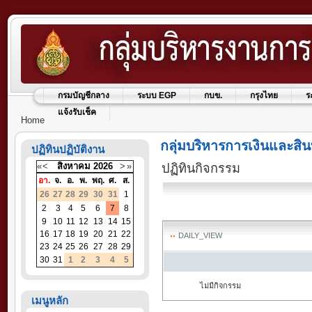
กรมบัญชีกลาง
ระบบ EGP
กบข.
กรุงไทย
ร
แจ้งรับเช็ค
Home
กลุ่มบริหารการเงินและสิน
ปฏิทินปฏิบัติงาน
«
<
สิงหาคม
2026
>
»
ปฏิทินกิจกรรม
อา.
จ.
อ.
พ.
พฤ.
ศ.
ส.
26
27
28
29
30
31
1
2
3
4
5
6
7
8
9
10
11
12
13
14
15
16
17
18
19
20
21
22
DAILY_VIEW
23
24
25
26
27
28
29
30
31
1
2
3
4
5
ไม่มีกิจกรรม
เมนูหลัก