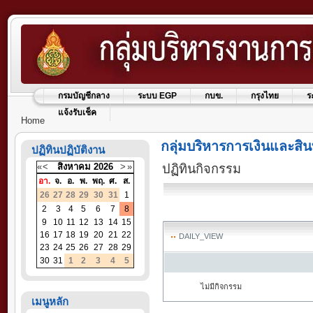
กรมบัญชีกลาง
ระบบ EGP
กบข.
กรุงไทย
ร
แจ้งรับเช็ค
Home
กลุ่มบริหารการเงินและสิน
ปฏิทินปฏิบัติงาน
«
<
สิงหาคม
2026
>
»
ปฏิทินกิจกรรม
อา.
จ.
อ.
พ.
พฤ.
ศ.
ส.
26
27
28
29
30
31
1
2
3
4
5
6
7
8
9
10
11
12
13
14
15
16
17
18
19
20
21
22
DAILY_VIEW
23
24
25
26
27
28
29
30
31
1
2
3
4
5
ไม่มีกิจกรรม
เมนูหลัก