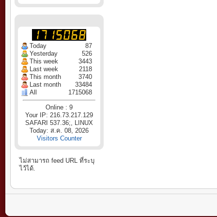
Today
87
Yesterday
526
This week
3443
Last week
2118
This month
3740
Last month
33484
All
1715068
Online : 9
Your IP: 216.73.217.129
SAFARI 537.36;, LINUX
Today: ส.ค. 08, 2026
Visitors Counter
ไม่สามารถ feed URL ที่ระบุ
ไว้ได้.