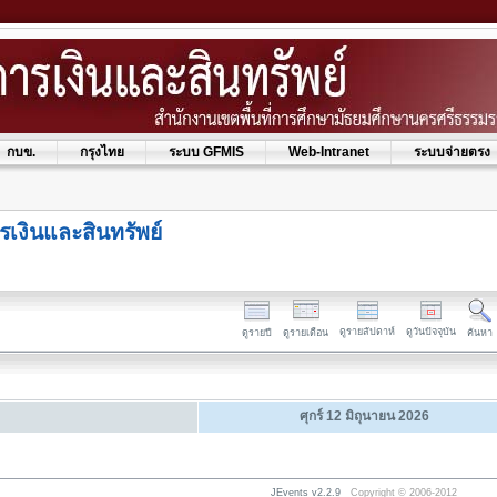
กบข.
กรุงไทย
ระบบ GFMIS
Web-Intranet
ระบบจ่ายตรง
รเงินและสินทรัพย์
ดูรายสัปดาห์
ดูวันปัจจุบัน
ดูรายปี
ดูรายเดือน
ค้นหา
ศุกร์ 12 มิถุนายน 2026
JEvents v2.2.9
Copyright © 2006-2012