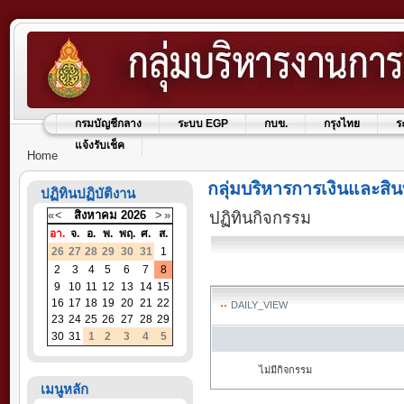
กรมบัญชีกลาง
ระบบ EGP
กบข.
กรุงไทย
ร
แจ้งรับเช็ค
Home
กลุ่มบริหารการเงินและสิน
ปฏิทินปฏิบัติงาน
«
<
สิงหาคม
2026
>
»
ปฏิทินกิจกรรม
อา.
จ.
อ.
พ.
พฤ.
ศ.
ส.
26
27
28
29
30
31
1
2
3
4
5
6
7
8
9
10
11
12
13
14
15
16
17
18
19
20
21
22
DAILY_VIEW
23
24
25
26
27
28
29
30
31
1
2
3
4
5
ไม่มีกิจกรรม
เมนูหลัก