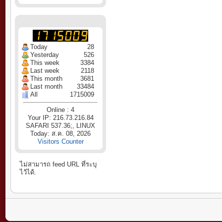
Today
28
Yesterday
526
This week
3384
Last week
2118
This month
3681
Last month
33484
All
1715009
Online : 4
Your IP: 216.73.216.84
SAFARI 537.36;, LINUX
Today: ส.ค. 08, 2026
Visitors Counter
ไม่สามารถ feed URL ที่ระบุ
ไว้ได้.