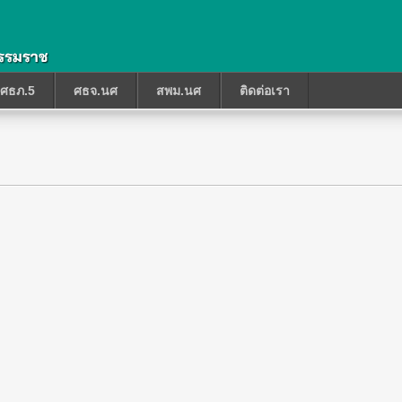
ศธภ.5
ศธจ.นศ
สพม.นศ
ติดต่อเรา