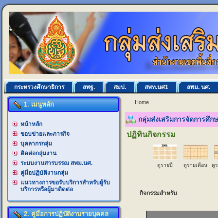
กระทรวงศึกษาธิการ
สพฐ.
สมป.
สพท.นศ1
สพม. นศ.
Home
1. เมนูหลัก
กลุ่มส่งเสริมการจัดการศึ
หน้าหลัก
ขอบข่ายและภารกิจ
ปฏิทินกิจกรรม
บุคลากรกลุ่ม
ติดต่อกลุ่มงาน
ระบบงานสารบรรณ สพม.นศ.
ดูรายปี
ดูรายเดือน
ดู
คู่มือปฏิบัติงานกลุ่ม
แนวทางการขอรับบริการสำหรับผู้รับ
บริการหรือผู้มาติดต่อ
กิจกรรมสำหรับ
2. คู่มือการปฏิบัติงานรายบุคคล