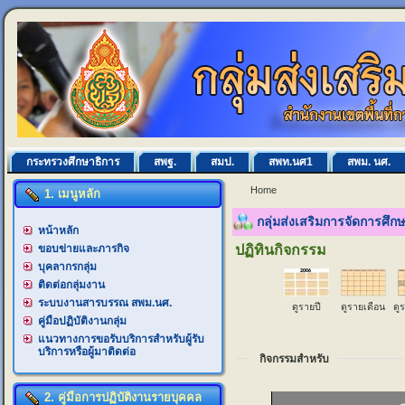
กระทรวงศึกษาธิการ
สพฐ.
สมป.
สพท.นศ1
สพม. นศ.
Home
1. เมนูหลัก
กลุ่มส่งเสริมการจัดการศึ
หน้าหลัก
ขอบข่ายและภารกิจ
ปฏิทินกิจกรรม
บุคลากรกลุ่ม
ติดต่อกลุ่มงาน
ระบบงานสารบรรณ สพม.นศ.
ดูรายปี
ดูรายเดือน
ดู
คู่มือปฏิบัติงานกลุ่ม
แนวทางการขอรับบริการสำหรับผู้รับ
บริการหรือผู้มาติดต่อ
กิจกรรมสำหรับ
2. คู่มือการปฏิบัติงานรายบุคคล