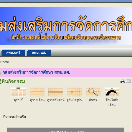
สพท.นศ1
สพม. นศ.
Home
กลุ่มส่งเสริมการจัดการศึกษา สพม.นศ.
ิทินกิจกรรม
ดูรายปี
ดูรายเดือน
ดูรายสัปดาห์
ดูวันปัจจุบัน
ค้นหา
ข้ามไปยัง
เดือน
กิจกรรมสำหรับ