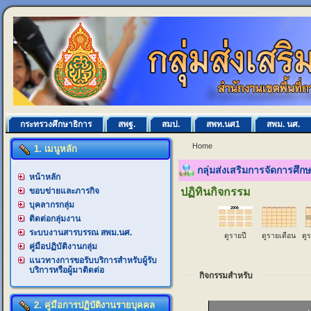
กระทรวงศึกษาธิการ
สพฐ.
สมป.
สพท.นศ1
สพม. นศ.
Home
1. เมนูหลัก
กลุ่มส่งเสริมการจัดการศึ
หน้าหลัก
ขอบข่ายและภารกิจ
ปฏิทินกิจกรรม
บุคลากรกลุ่ม
ติดต่อกลุ่มงาน
ระบบงานสารบรรณ สพม.นศ.
ดูรายปี
ดูรายเดือน
ดู
คู่มือปฏิบัติงานกลุ่ม
แนวทางการขอรับบริการสำหรับผู้รับ
บริการหรือผู้มาติดต่อ
กิจกรรมสำหรับ
2. คู่มือการปฏิบัติงานรายบุคคล