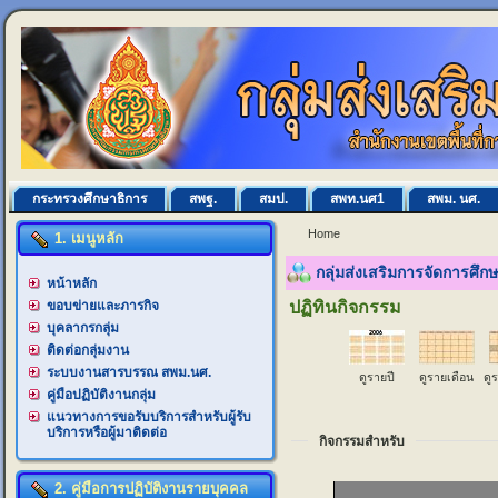
กระทรวงศึกษาธิการ
สพฐ.
สมป.
สพท.นศ1
สพม. นศ.
Home
1. เมนูหลัก
กลุ่มส่งเสริมการจัดการศึ
หน้าหลัก
ขอบข่ายและภารกิจ
ปฏิทินกิจกรรม
บุคลากรกลุ่ม
ติดต่อกลุ่มงาน
ระบบงานสารบรรณ สพม.นศ.
ดูรายปี
ดูรายเดือน
ดู
คู่มือปฏิบัติงานกลุ่ม
แนวทางการขอรับบริการสำหรับผู้รับ
บริการหรือผู้มาติดต่อ
กิจกรรมสำหรับ
2. คู่มือการปฏิบัติงานรายบุคคล