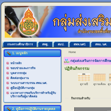
กระทรวงศึกษาธิการ
สพฐ.
สมป.
สพท.นศ1
สพม. นศ.
Home
1. เมนูหลัก
กลุ่มส่งเสริมการจัดการศึ
หน้าหลัก
ขอบข่ายและภารกิจ
ปฏิทินกิจกรรม
บุคลากรกลุ่ม
ติดต่อกลุ่มงาน
ระบบงานสารบรรณ สพม.นศ.
ดูรายปี
ดูรายเดือน
ดู
คู่มือปฏิบัติงานกลุ่ม
แนวทางการขอรับบริการสำหรับผู้รับ
บริการหรือผู้มาติดต่อ
กิจกรรมสำหรับ
2. คู่มือการปฏิบัติงานรายบุคคล