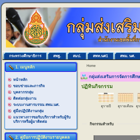
กระทรวงศึกษาธิการ
สพฐ.
สมป.
สพท.นศ1
สพม. นศ.
Home
1. เมนูหลัก
กลุ่มส่งเสริมการจัดการศึ
หน้าหลัก
ขอบข่ายและภารกิจ
ปฏิทินกิจกรรม
บุคลากรกลุ่ม
ติดต่อกลุ่มงาน
ระบบงานสารบรรณ สพม.นศ.
ดูรายปี
ดูรายเดือน
ดู
คู่มือปฏิบัติงานกลุ่ม
แนวทางการขอรับบริการสำหรับผู้รับ
บริการหรือผู้มาติดต่อ
กิจกรรมสำหรับ
2. คู่มือการปฏิบัติงานรายบุคคล