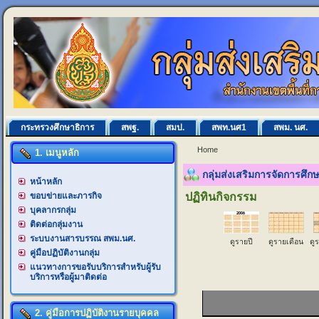
กระทรวงศึกษาธิการ
สพฐ.
สมป.
สพท.นศ1
สพม. นศ.
Home
1. เมนูหลัก
กลุ่มส่งเสริมการจัดการศึ
หน้าหลัก
ขอบข่ายและภารกิจ
ปฏิทินกิจกรรม
บุคลากรกลุ่ม
ติดต่อกลุ่มงาน
ระบบงานสารบรรณ สพม.นศ.
ดูรายปี
ดูรายเดือน
ดู
คู่มือปฏิบัติงานกลุ่ม
แนวทางการขอรับบริการสำหรับผู้รับ
บริการหรือผู้มาติดต่อ
2. คู่มือการปฏิบัติงานรายบุคคล