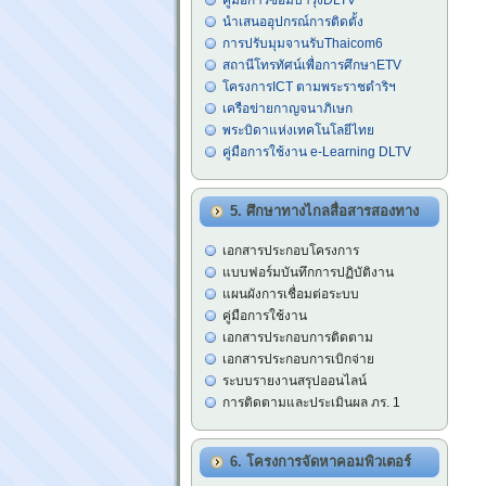
คู่มือการซ่อมบำรุงDLTV
นำเสนออุปกรณ์การติดตั้ง
การปรับมุมจานรับThaicom6
สถานีโทรทัศน์เพื่อการศึกษาETV
โครงการICT ตามพระราชดำริฯ
เครือข่ายกาญจนาภิเษก
พระบิดาแห่งเทคโนโลยีไทย
คู่มือการใช้งาน e-Learning DLTV
5. ศึกษาทางไกลสื่อสารสองทาง
เอกสารประกอบโครงการ
แบบฟอร์มบันทึกการปฏิบัติงาน
แผนผังการเชื่อมต่อระบบ
คู่มือการใช้งาน
เอกสารประกอบการติดตาม
เอกสารประกอบการเบิกจ่าย
ระบบรายงานสรุปออนไลน์
การติดตามและประเมินผล ภร. 1
6. โครงการจัดหาคอมพิวเตอร์