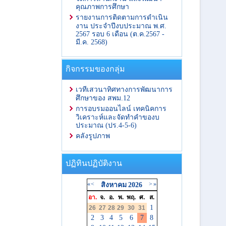
คุณภาพการศึกษา
รายงานการติดตามการดำเนิน
งาน ประจำปีงบประมาณ พ.ศ.
2567 รอบ 6 เดือน (ต.ค.2567 -
มี.ค. 2568)
กิจกรรมของกลุ่ม
เวทีเสวนาทิศทางการพัฒนาการ
ศึกษาของ สพม.12
การอบรมออนไลน์ เทคนิคการ
วิเคราะห์และจัดทำคำของบ
ประมาณ (ปร.4-5-6)
คลังรูปภาพ
ปฏิทินปฏิบัติงาน
«
<
>
»
สิงหาคม
2026
อา.
จ.
อ.
พ.
พฤ.
ศ.
ส.
1
26
27
28
29
30
31
2
3
4
5
6
7
8