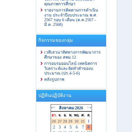
คุณภาพการศึกษา
รายงานการติดตามการดำเนิน
งาน ประจำปีงบประมาณ พ.ศ.
2567 รอบ 6 เดือน (ต.ค.2567 -
มี.ค. 2568)
กิจกรรมของกลุ่ม
เวทีเสวนาทิศทางการพัฒนาการ
ศึกษาของ สพม.12
การอบรมออนไลน์ เทคนิคการ
วิเคราะห์และจัดทำคำของบ
ประมาณ (ปร.4-5-6)
คลังรูปภาพ
ปฏิทินปฏิบัติงาน
«
<
>
»
สิงหาคม
2026
อา.
จ.
อ.
พ.
พฤ.
ศ.
ส.
1
26
27
28
29
30
31
2
3
4
5
6
7
8