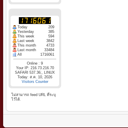
Today
209
Yesterday
385
This week
594
Last week
3842
This month
4733
Last month
33484
All
1716061
Online : 9
Your IP: 216.73.216.70
SAFARI 537.36;, LINUX
Today: ส.ค. 10, 2026
Visitors Counter
ไม่สามารถ feed URL ที่ระบุ
ไว้ได้.