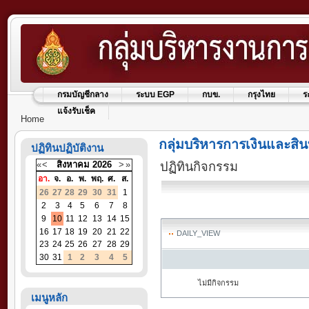
กรมบัญชีกลาง
ระบบ EGP
กบข.
กรุงไทย
ร
แจ้งรับเช็ค
Home
กลุ่มบริหารการเงินและสิน
ปฏิทินปฏิบัติงาน
«
<
สิงหาคม
2026
>
»
ปฏิทินกิจกรรม
อา.
จ.
อ.
พ.
พฤ.
ศ.
ส.
26
27
28
29
30
31
1
2
3
4
5
6
7
8
9
10
11
12
13
14
15
16
17
18
19
20
21
22
DAILY_VIEW
23
24
25
26
27
28
29
30
31
1
2
3
4
5
ไม่มีกิจกรรม
เมนูหลัก