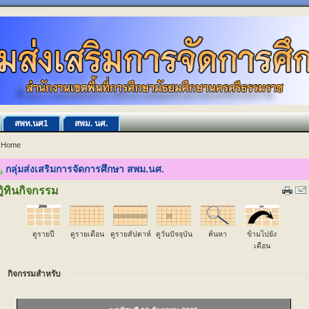
สพท.นศ1
สพม. นศ.
Home
กลุ่มส่งเสริมการจัดการศึกษา สพม.นศ.
ิทินกิจกรรม
ดูรายปี
ดูรายเดือน
ดูรายสัปดาห์
ดูวันปัจจุบัน
ค้นหา
ข้ามไปยัง
เดือน
กิจกรรมสำหรับ