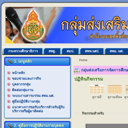
กระทรวงศึกษาธิการ
สพฐ.
สมป.
สพท.นศ1
สพม. นศ.
Home
1. เมนูหลัก
กลุ่มส่งเสริมการจัดการศึ
หน้าหลัก
ขอบข่ายและภารกิจ
ปฏิทินกิจกรรม
บุคลากรกลุ่ม
ติดต่อกลุ่มงาน
ระบบงานสารบรรณ สพม.นศ.
ดูรายปี
ดูรายเดือน
ดู
คู่มือปฏิบัติงานกลุ่ม
แนวทางการขอรับบริการสำหรับผู้รับ
บริการหรือผู้มาติดต่อ
กิจกรรมสำหรับ
2. คู่มือการปฏิบัติงานรายบุคคล