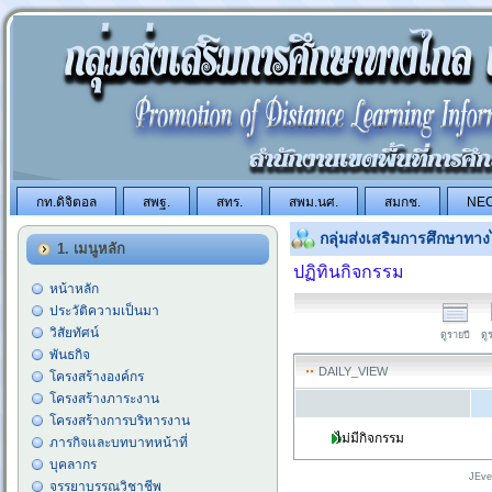
กท.ดิจิตอล
สพฐ.
สทร.
สพม.นศ.
สมกช.
NE
กลุ่มส่งเสริมการศึกษาท
1. เมนูหลัก
ปฏิทินกิจกรรม
หน้าหลัก
ประวัติความเป็นมา
วิสัยทัศน์
ดูรายปี
ดู
พันธกิจ
DAILY_VIEW
โครงสร้างองค์กร
โครงสร้างภาระงาน
โครงสร้างการบริหารงาน
ไม่มีกิจกรรม
ภารกิจและบทบาทหน้าที่
บุคลากร
JEve
จรรยาบรรณวิชาชีพ