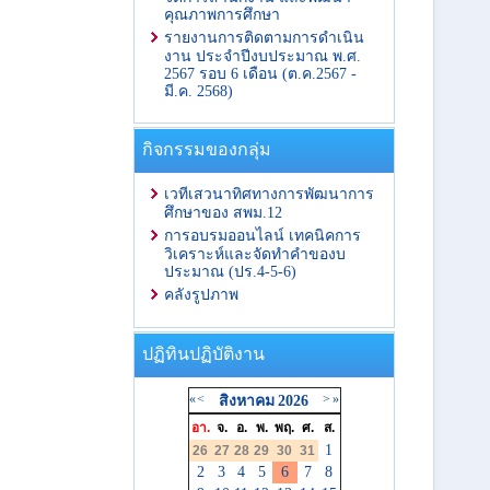
คุณภาพการศึกษา
รายงานการติดตามการดำเนิน
งาน ประจำปีงบประมาณ พ.ศ.
2567 รอบ 6 เดือน (ต.ค.2567 -
มี.ค. 2568)
กิจกรรมของกลุ่ม
เวทีเสวนาทิศทางการพัฒนาการ
ศึกษาของ สพม.12
การอบรมออนไลน์ เทคนิคการ
วิเคราะห์และจัดทำคำของบ
ประมาณ (ปร.4-5-6)
คลังรูปภาพ
ปฏิทินปฏิบัติงาน
«
<
>
»
สิงหาคม
2026
อา.
จ.
อ.
พ.
พฤ.
ศ.
ส.
1
26
27
28
29
30
31
2
3
4
5
6
7
8