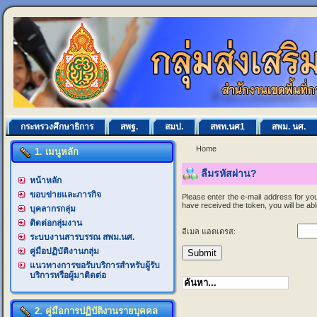
กระทรวงศึกษาธิการ
สพฐ.
สมป.
สพท.นศ1
สพม. นศ.
Home
1. เมนูหลัก
ลืมรหัสผ่าน?
หน้าหลัก
ขอบข่ายและภารกิจ
Please enter the e-mail address for you
have received the token, you will be a
บุคลากรกลุ่ม
ติดต่อกลุ่มงาน
อีเมล แอดเดรส:
ระบบงานสารบรรณ สพม.นศ.
คู่มือปฏิบัติงานกลุ่ม
Submit
แนวทางการขอรับบริการสำหรับผู้รับ
บริการหรือผู้มาติดต่อ
2. คู่มือการปฏิบัติงานรายบุคคล