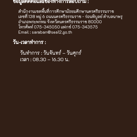
ข้อมูลติดต่อและช่องทางการสอบถาม :
สำนักงานเขตพื้นที่การศึกษามัธยมศึกษานครศรีธรรมราช
เลขที่ 138 หมู่ 6 ถนนนครศรีธรรมราช - ร่อนพิบูลย์ ตำบลนาพรุ
อำเภอพระพรหม จังหวัดนครศรีธรรมราช 80000
โทรศัพท์ 075-345050 แฟกซ์ 075-343575
Email :
saraban@sea12.go.th
วัน-เวลาทำการ :
วันทำการ : วันจันทร์ – วันศุกร์
เวลา : 08.30 – 16.30 น.