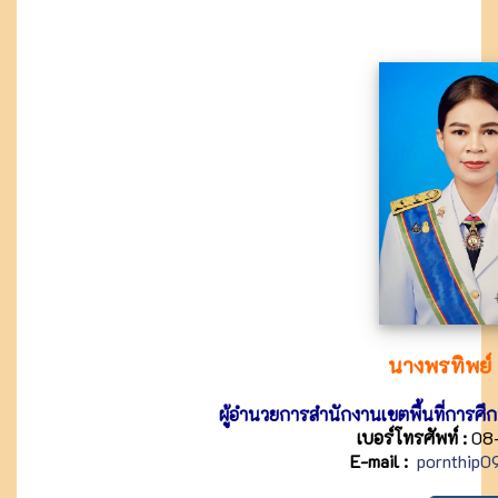
นางพรทิพย์ น
ผู้อำนวยการสำนักงานเขตพื้นที่การ
เบอร์โทรศัพท์ :
08
E-mail :
pornthip0