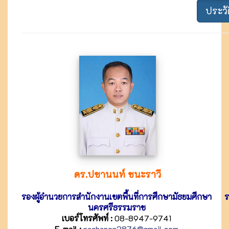
ประวัต
ดร.ปชานนท์ ชนะราวี
รองผู้อำนวยการสำนักงานเขตพื้นที่การศึกษามัธยมศึกษา
ร
นครศรีธรรมราช
เบอร์โทรศัพท์ :
08-8947-9741
E-mail :
pachanon3876@gmail.com