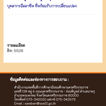
บุคลากรมืออาชีพ ที่พร้อมรับการเปลี่ยนแปลง
รายละเอียด
ฮิต: 5528
ข้อมูลติดต่อและช่องทางการสอบถาม :
สำนักงานเขตพื้นที่การศึกษามัธยมศึกษานครศรีธรรมราช
เลขที่ 138 หมู่ 6 ถนนนครศรีธรรมราช - ร่อนพิบูลย์ ตำบลนาพรุ
อำเภอพระพรหม จังหวัดนครศรีธรรมราช 80000
โทรศัพท์ 075-345050 แฟกซ์ 075-343575
Email :
saraban@sea12.go.th