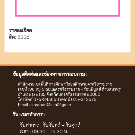
รายละเอียด
ฮิต: 5336
ข้อมูลติดต่อและช่องทางการสอบถาม :
สำนักงานเขตพื้นที่การศึกษามัธยมศึกษานครศรีธรรมราช
เลขที่ 138 หมู่ 6 ถนนนครศรีธรรมราช - ร่อนพิบูลย์ ตำบลนาพรุ
อำเภอพระพรหม จังหวัดนครศรีธรรมราช 80000
โทรศัพท์ 075-345050 แฟกซ์ 075-343575
Email :
saraban@sea12.go.th
วัน-เวลาทำการ :
วันทำการ : วันจันทร์ – วันศุกร์
เวลา : 08.30 – 16.30 น.