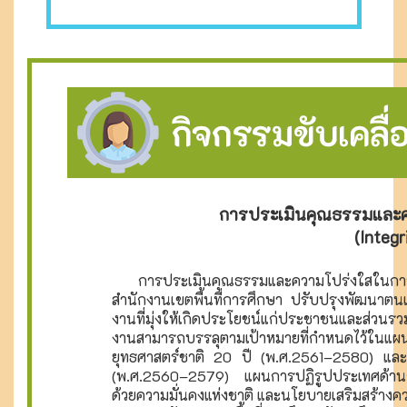
การประเมินคุณธรรมและคว
(Integ
การประเมินคุณธรรมและความโปร่งใสในการดำเน
สำนักงานเขตพื้นที่การศึกษา ปรับปรุงพัฒนาตน
งานที่มุ่งให้เกิดประโยชน์แก่ประชาชนและส่วน
งานสามารถบรรลุตามเป้าหมายที่กำหนดไว้ใน
ยุทธศาสตร์ชาติ 20 ปี (พ.ศ.2561–2580) แล
(พ.ศ.2560–2579) แผนการปฏิรูปประเทศด้าน
ด้วยความมั่นคงแห่งชาติ และนโยบายเสริมสร้างค