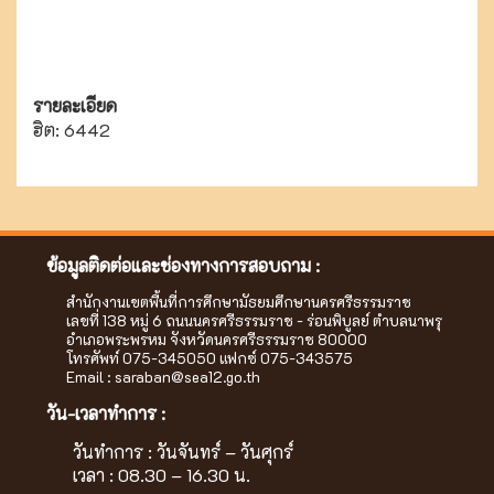
รายละเอียด
ฮิต: 6442
ข้อมูลติดต่อและช่องทางการสอบถาม :
สำนักงานเขตพื้นที่การศึกษามัธยมศึกษานครศรีธรรมราช
เลขที่ 138 หมู่ 6 ถนนนครศรีธรรมราช - ร่อนพิบูลย์ ตำบลนาพรุ
อำเภอพระพรหม จังหวัดนครศรีธรรมราช 80000
โทรศัพท์ 075-345050 แฟกซ์ 075-343575
Email :
saraban@sea12.go.th
วัน-เวลาทำการ :
วันทำการ : วันจันทร์ – วันศุกร์
เวลา : 08.30 – 16.30 น.