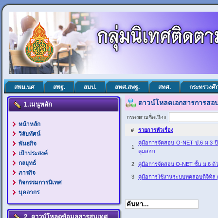
สพม.นศ
สพฐ.
สมป.
สทศ.สพฐ.
สทศ.
กระทรวงศึ
ดาวน์โหลดเอกสารการสอ
1.เมนูหลัก
กรองตามชื่อเรื่อง
หน้าหลัก
#
รายการหัวเรื่อง
วิสัยทัศน์
คู่มือการจัดสอบ O-NET ป.6 ม.3 
พันธกิจ
1
คุมสอบ
เป้าประสงค์
กลยุทธ์
2
คู่มือการจัดสอบ O-NET ชั้น ม.6 ด
ภารกิจ
3
คู่มือการใช้งานระบบทดสอบดิจิทัล (N
กิจกรรมการนิเทศ
บุคลากร
2. ดาวน์โหลดข้อมูลสารสนเทศ