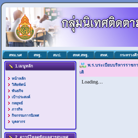
สพม.นศ
สพฐ.
สมป.
สทศ.สพฐ.
สทศ.
กระทรวงศึ
พ.ร.บระเบียบบริหารราชการ
1.เมนูหลัก
เติ
หน้าหลัก
วิสัยทัศน์
พันธกิจ
เป้าประสงค์
กลยุทธ์
ภารกิจ
กิจกรรมการนิเทศ
บุคลากร
2. ดาวน์โหลดข้อมูลสารสนเทศ