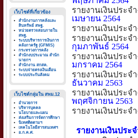
พฤษภาคม
2564
รายงานเงินประจำ
เว็บไซต์ที่เกี่ยวข้อง
เ
มษายน
2564
สำนักงานการคลังและ
สินทรัพย์ สพฐ.
รายงานเงินประจำ
หน่วยตรวจสอบภายใน
สพฐ.
รายงานเงินประจำ
ระบบบริหารการเงินการ
กุมภาพันธ์
2564
คลังภาครัฐ (GFMIS)
กระทรวงการคลัง
รายงานเงินประจำ
สำนักงบประมาณ สำนัก
นายกฯ
มกราคม
2564
สำนักงาน สกสค.
ระบบจ่ายตรงเงินเดือน
รายงานเงินประจำ
ระบบประกันสังคม
ธันวาคม
2563
รายงานเงินประจำ
เว็บไซต์กลุ่มใน สพม.12
พฤศจิกายน
2563
อำนวยการ
บริหารบุคคล
รายงานเงินประจำ
นโยบายและแผน
ส่งเสริมการจัดการศึกษา
นิเทศติดตามฯ
เทคโนโลยีสารสนเทศฯ
รายงานเงินประจำง
อ.ก.ค.ศ.