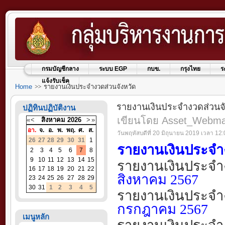
กรมบัญชีกลาง
ระบบ EGP
กบข.
กรุงไทย
ร
แจ้งรับเช็ค
Home
รายงานเงินประจำงวดส่วนจังหวัด
รายงานเงินประจำงวดส่วนจั
ปฏิทินปฏิบัติงาน
เขียนโดย Asset_Webm
«
<
สิงหาคม
2026
>
»
อา.
จ.
อ.
พ.
พฤ.
ศ.
ส.
วันพฤหัสบดีที่ 20 มิถุนายน 2019 เวลา 12:
26
27
28
29
30
31
1
รายงานเงินประจำง
2
3
4
5
6
7
8
9
10
11
12
13
14
15
รายงานเงินประจำ
16
17
18
19
20
21
22
สิงห
าคม
2567
23
24
25
26
27
28
29
30
31
1
2
3
4
5
รายงานเงินประจำ
กรกฎาคม
2567
เมนูหลัก