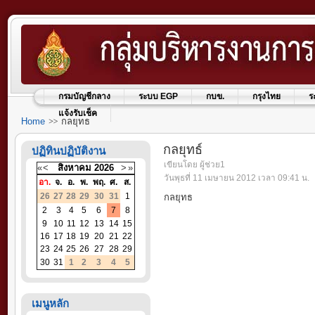
กรมบัญชีกลาง
ระบบ EGP
กบข.
กรุงไทย
ร
แจ้งรับเช็ค
Home
กลยุทธ
กลยุทธ์
ปฏิทินปฏิบัติงาน
เขียนโดย ผู้ช่วย1
«
<
สิงหาคม
2026
>
»
วันพุธที่ 11 เมษายน 2012 เวลา 09:41 น.
อา.
จ.
อ.
พ.
พฤ.
ศ.
ส.
26
27
28
29
30
31
1
กลยุทธ
2
3
4
5
6
7
8
9
10
11
12
13
14
15
16
17
18
19
20
21
22
23
24
25
26
27
28
29
30
31
1
2
3
4
5
เมนูหลัก