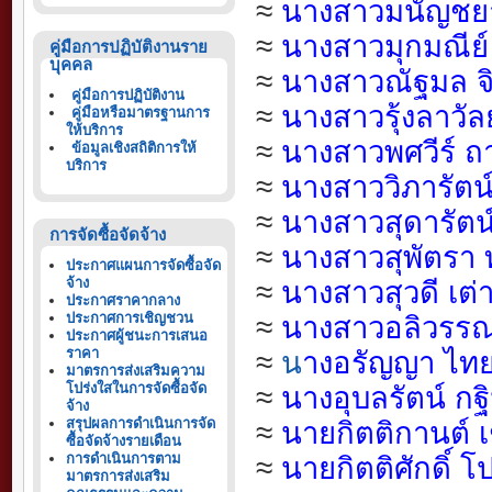
≈
นางสาวมนัญชย
≈
นางสาวมุกมณีย์ 
คู่มือการปฏิบัติงานราย
บุคคล
≈
นางสาวณัฐมล จ
คู่มือการปฏิบัติงาน
≈
นางสาวรุ้งลาวัลย
คู่มือหรือมาตรฐานการ
ให้บริการ
≈
นางสาวพศวีร์ ถ
ข้อมูลเชิงสถิติการให้
บริการ
≈
นางสาววิภารัตน์
≈
นางสาวสุดารัตน
การจัดซื้อจัดจ้าง
≈
นางสาวสุพัตรา 
ประกาศแผนการจัดซื้อจัด
จ้าง
≈
นางสาวสุวดี เต่
ประกาศราคากลาง
ประกาศการเชิญชวน
≈
นางสาวอลิวรรณ 
ประกาศผู้ชนะการเสนอ
ราคา
≈
น
างอรัญญา ไทย
มาตรการส่งเสริมความ
โปร่งใสในการจัดซื้อจัด
≈
นางอุบลรัตน์ ก
จ้าง
สรุปผลการดำเนินการจัด
≈
นายกิตติกานต์ 
ซื้อจัดจ้างรายเดือน
การดำเนินการตาม
≈
นายกิตติศักดิ์
มาตรการส่งเสริม