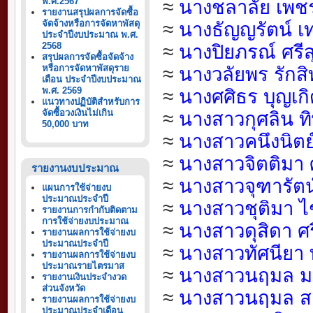
พ.ศ.2567
≈
นางชลาลัย เพชร
รายงานสรุปผลการจัดซื้อ
จัดจ้างหรือการจัดหาพัสดุ
≈
นางธัญญรัตน์ เ
ประจำปีงบประมาณ พ.ศ.
2568
≈
นางปิยภรณ์ ศรี
สรุปผลการจัดซื้อจัดจ้าง
หรือการจัดหาพัสดุราย
≈
นางวลัยพร รักสิท
เดือน ประจำปีงบประมาณ
พ.ศ. 2569
≈
นางศศิธร บุญเก
แนวทางปฏิบัติสำหรับการ
จัดซื้อวงเงินไม่เกิน
≈
นางสาวกุศลิน ทิ
50,000 บาท
≈
นางสาวคนึงนิตย์
≈
นางสาวจิตติมา ศ
รายงานงบประมาณ
≈
นางสาวจุฑารัตน
แผนการใช้จ่ายงบ
ประมาณประจำปี
≈
นางสาวชุติมา 
รายงานการกำกับติดตาม
การใช้จ่ายงบประมาณ
≈
นางสาวดุสิดา ศ
รายงานผลการใช้จ่ายงบ
ประมาณประจำปี
≈
นางสาวทัศนียา
รายงานผลการใช้จ่ายงบ
ประมาณรายไตรมาส
≈
นางสาวนฤมล ม
รายงานเงินประจำงวด
ส่วนจังหวัด
≈
นางสาวนฤมล ส
รายงานผลการใช้จ่ายงบ
ประมาณประจำเดือน