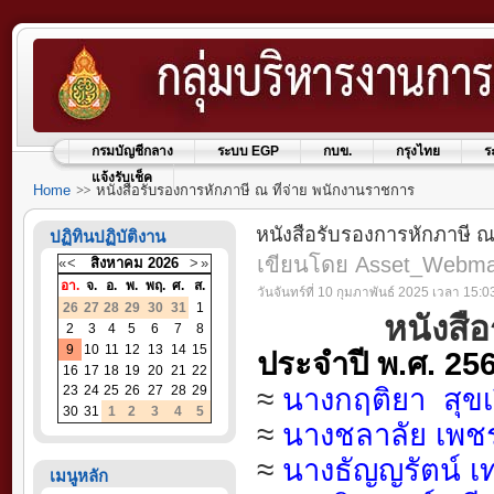
กรมบัญชีกลาง
ระบบ EGP
กบข.
กรุงไทย
ร
แจ้งรับเช็ค
Home
หนังสือรับรองการหักภาษี ณ ที่จ่าย พนักงานราชการ
หนังสือรับรองการหักภาษี ณ
ปฏิทินปฏิบัติงาน
เขียนโดย Asset_Webm
«
<
สิงหาคม
2026
>
»
อา.
จ.
อ.
พ.
พฤ.
ศ.
ส.
วันจันทร์ที่ 10 กุมภาพันธ์ 2025 เวลา 15:0
26
27
28
29
30
31
1
หนังสื
2
3
4
5
6
7
8
9
10
11
12
13
14
15
ประจำปี พ.ศ. 25
16
17
18
19
20
21
22
23
24
25
26
27
28
29
≈
น
างกฤติยา สุขเ
30
31
1
2
3
4
5
≈
นางชลาลัย เพชร
≈
นางธัญญรัตน์ เ
เมนูหลัก