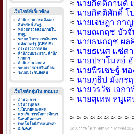
≈
นายกิตติกานต์ 
≈
นายกิตติศักดิ์
เว็บไซต์ที่เกี่ยวข้อง
สำนักงานการคลังและ
≈
นายเจษฎา กาญจ
สินทรัพย์ สพฐ.
หน่วยตรวจสอบภายใน
≈
นายณกฤช บัวจั
สพฐ.
ระบบบริหารการเงินการ
≈
นายธนกฤช ผลศิ
คลังภาครัฐ (GFMIS)
กระทรวงการคลัง
≈
นายธเนศ แซ่ด่
สำนักงบประมาณ สำนัก
นายกฯ
≈
นายปราโมทย์ อั
สำนักงาน สกสค.
ระบบจ่ายตรงเงินเดือน
≈
น
ายพีรเชษฐ์ ทอ
ระบบประกันสังคม
≈
นายภูธิป มังกรฤท
≈
นายวรวัช เอกาพั
เว็บไซต์กลุ่มใน สพม.12
≈
นายสุเทพ หนูเส
อำนวยการ
บริหารบุคคล
นโยบายและแผน
ส่งเสริมการจัดการศึกษา
≈
≈
≈
≈
≈
≈
≈
≈
≈
นิเทศติดตามฯ
เทคโนโลยีสารสนเทศฯ
อ.ก.ค.ศ.
แก้ไขล่าสุด ใน วันพุธที่ 04 กุมภาพันธ์ 20