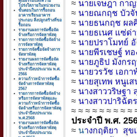
คุณธรรมและความ
≈
นายเจษฎา กาญจ
โปร่งใสภายในหน่วยงาน
ขั้นตอนในการรื้อถอน
≈
นายณกฤช บัวจั
อาคารเรียนอาคาร
ประกอบ สิ่งปลูกสร้างที่ขอ
≈
นายธนกฤช ผลศิ
รื้อถอน
รายงานผลการจัดซื้อจัด
≈
นายธเนศ แซ่ด่
จ้างหรือการจัดหาพัสดุ
รายการการจัดซื้อจัดจ้าง
≈
นายปราโมทย์ อั
การจัดหาพัสดุ
รายการจัดซื้อจัดจ้างการ
≈
น
ายพีรเชษฐ์ ทอ
จัดหาพัสดุ
รายงานผลการจัดซื้อจัด
≈
นายภูธิป มังกรฤท
จ้างหรือการจัดหาพัสดุ
ประจำปีงบประมาณ พ.ศ.
≈
นายวรวัช เอกาพั
2566
ความก้าวหน้าการจัดซื้อ
≈
นายสุเทพ หนูเส
จัดจ้างการจัดหาพัสดุ
2567
≈
นางสาววริษฐา ส
รายการการจัดซื้อจัดจ้าง
หรือการจัดหาพัสดุและ
≈
นางสาวปาริฉัตร 
ความก้าวหน้าการจัดซื้อ
จัดจ้างหรือการจัดหาพัสดุ
≈
≈
≈
≈
≈
≈
≈
≈
≈
ประจำปีงบประมาณ
พ.ศ.2568
ประจำปี พ.ศ. 25
รายงานผลการจัดซื้อจัด
จ้างหรือการจัดหาพัสดุ
≈
น
างกฤติยา สุขเ
ประจำปีงบประมาณ