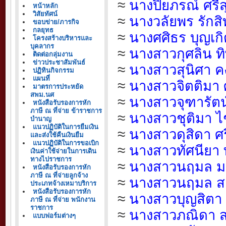
≈
นางปิยภรณ์ ศรี
หน้าหลัก
วิสัยทัศน์
≈
นางวลัยพร รักสิท
ขอบข่าย/ภารกิจ
กลยุทธ
≈
นางศศิธร บุญเก
โครงสร้างบริหารและ
บุคลากร
≈
นางสาวกุศลิน ทิ
ติดต่อกลุ่มงาน
ข่าวประชาสัมพันธ์
≈
นางสาวสุนิศา 
ปฏิทินกิจกรรม
แผนที่
≈
นางสาวจิตติมา ศ
มาตรการประหยัด
สพม.นศ
≈
นางสาวจุฑารัตน
หนังสือรับรองการหัก
ภาษี ณ ที่จ่าย ข้าราชการ
≈
นางสาวชุติมา 
บำนาญ
แนวปฏิบัติในการยืมเงิน
≈
นางสาวดุสิดา ศ
และส่งใช้คืนเงินยืม
แนวปฏิบัติในการขอเบิก
≈
นางสาวทัศนียา
เงินค่าใช้จ่ายในการเดิน
ทางไปราชการ
≈
นางสาวนฤมล ม
หนังสือรับรองการหัก
ภาษี ณ ที่จ่ายลูกจ้าง
≈
นางสาวนฤมล ส
ประเภทจ้างเหมาบริการ
หนังสือรับรองการหัก
≈
นางสาวบุญสิตา
ภาษี ณ ที่จ่าย พนักงาน
ราชการ
≈
นางสาวภณิดา 
แบบฟอร์มต่างๆ