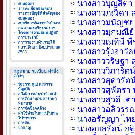
≈
นางสาวบุญสิตา
งบทดลอง
รายละเอียดประกอบ
≈
นางสาวภณิดา 
รายการบัญชีที่สำคัญของ
งบทดลอง
≈
นางสาวมนัญชย
งบบริหารจัดการสำนักงาน
สพม.นครศรีธรรมราช
≈
นางสาวมุกมณีย์ 
โครงการตามแผนปฏิบัติ
การประจำปี
≈
นางสาวเมทินี พืช
การรายงานเงินรายได้
สถานศึกษา ปีงบประมาณ
≈
นางสาวรุ้งลาวัลย
2568
≈
นางสาววริษฐา ส
≈
นางสาววิภารัตน์
กฎหมาย ระเบียบ คำสั่ง
ต่างๆ
≈
นางสาวสุดารัตน
รัฐธรรมนูญ พระราช
≈
นางสาวสุพัตรา 
บัญญัติ
สวัสดิการค่าเช่าบ้าน/ค่า
≈
นางสาวสุวดี เต่
การศึกษาบุตร/ค่ารักษา
พยาบาล
≈
นางสาวอลิวรรณ 
การจัดซื้อจัดจ้าง
ค่าใช้จ่ายในการเดินทาง
≈
น
างอรัญญา ไทย
ไปราชการ
การเงิน
≈
นางอุบลรัตน์ ก
บำนาญ