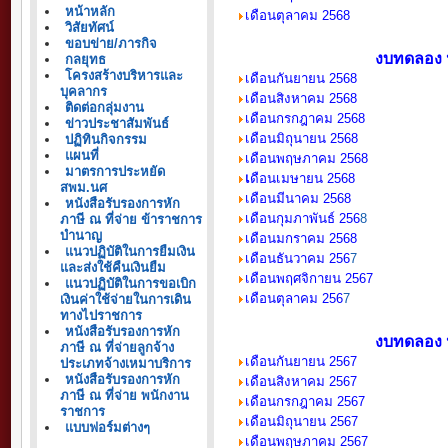
หน้าหลัก
เ
ดือนตุลาคม
2568
วิสัยทัศน์
ขอบข่าย/ภารกิจ
งบทดลอง 
กลยุทธ
โครงสร้างบริหารและ
เ
ดือนกันยายน
2568
บุคลากร
เ
ดือนสิงหาคม
2568
ติดต่อกลุ่มงาน
เ
ดือนกรกฎาคม
2568
ข่าวประชาสัมพันธ์
เ
ดือนมิถุนายน
2568
ปฏิทินกิจกรรม
แผนที่
เ
ดือนพฤษภาคม
2568
มาตรการประหยัด
เ
ดือนเมษายน
2568
สพม.นศ
เดือนมีนาคม
2568
หนังสือรับรองการหัก
เดือนกุมภาพันธ์
256
8
ภาษี ณ ที่จ่าย ข้าราชการ
บำนาญ
เดือนมกราคม
2568
แนวปฏิบัติในการยืมเงิน
เดือนธันวาคม
256
7
และส่งใช้คืนเงินยืม
เดือนพฤศจิกายน
256
7
แนวปฏิบัติในการขอเบิก
เ
ดือนตุลาคม
256
7
เงินค่าใช้จ่ายในการเดิน
ทางไปราชการ
หนังสือรับรองการหัก
งบทดลอง 
ภาษี ณ ที่จ่ายลูกจ้าง
เดือนกันยายน
256
7
ประเภทจ้างเหมาบริการ
หนังสือรับรองการหัก
เดือนสิงหาคม
256
7
ภาษี ณ ที่จ่าย พนักงาน
เดือนกรกฎาคม
256
7
ราชการ
เดือนมิถุนายน
256
7
แบบฟอร์มต่างๆ
เดือนพฤษภาคม
256
7