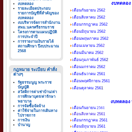
งบทดลอง 
งบทดลอง
รายละเอียดประกอบ
เดือนกันยายน 2562
รายการบัญชีที่สำคัญของ
เดือนสิงหาคม 2562
งบทดลอง
งบบริหารจัดการสำนักงาน
เดือนกรกฎาคม 2562
สพม.นครศรีธรรมราช
เดือนมิถุนายน 2562
โครงการตามแผนปฏิบัติ
การประจำปี
เดือนพฤษภาคม 2562
การรายงานเงินรายได้
เดือนเมษายน 256
2
สถานศึกษา ปีงบประมาณ
2568
เดือนมีนาคม 256
2
เดือนกุมภาพันธ์ 256
2
เดือนมกราคม 2562
กฎหมาย ระเบียบ คำสั่ง
ต่างๆ
เ
ดือนธันวาคม 2561
เ
ดือนพฤศจิกายน 2561
รัฐธรรมนูญ พระราช
บัญญัติ
เดือนตุลาคม 256
1
สวัสดิการค่าเช่าบ้าน/ค่า
การศึกษาบุตร/ค่ารักษา
พยาบาล
งบทดลอง 
การจัดซื้อจัดจ้าง
เดือนกันยายน 2561
ค่าใช้จ่ายในการเดินทาง
เดือนสิงหาคม 2561
ไปราชการ
การเงิน
เดือนกรกฎาคม 2561
บำนาญ
เดือนมิถุนายน 2561