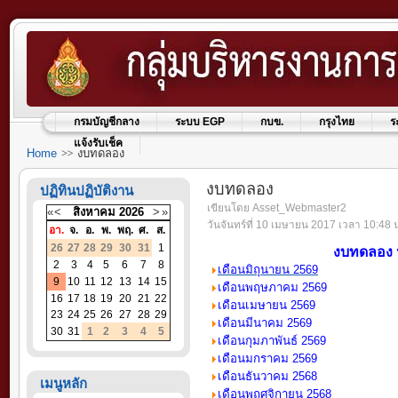
กรมบัญชีกลาง
ระบบ EGP
กบข.
กรุงไทย
ร
แจ้งรับเช็ค
Home
งบทดลอง
งบทดลอง
ปฏิทินปฏิบัติงาน
เขียนโดย Asset_Webmaster2
«
<
สิงหาคม
2026
>
»
วันจันทร์ที่ 10 เมษายน 2017 เวลา 10:48 
อา.
จ.
อ.
พ.
พฤ.
ศ.
ส.
26
27
28
29
30
31
1
งบทดลอง 
2
3
4
5
6
7
8
เ
ดือนมิถุนายน
2569
9
10
11
12
13
14
15
เ
ดือนพฤษภาคม
2569
16
17
18
19
20
21
22
เ
ดือนเมษายน
2569
23
24
25
26
27
28
29
เ
ดือนมีนาคม
2569
30
31
1
2
3
4
5
เ
ดือนกุมภาพันธ์
2569
เ
ดือนมกราคม
2569
เ
ดือนธันวาคม
2568
เมนูหลัก
เ
ดือนพฤศจิกายน
2568