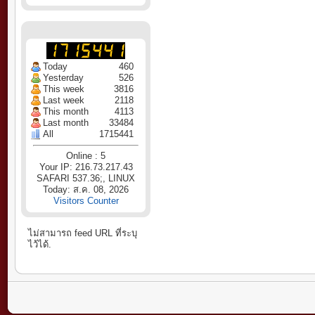
Today
460
Yesterday
526
This week
3816
Last week
2118
This month
4113
Last month
33484
All
1715441
Online : 5
Your IP: 216.73.217.43
SAFARI 537.36;, LINUX
Today: ส.ค. 08, 2026
Visitors Counter
ไม่สามารถ feed URL ที่ระบุ
ไว้ได้.