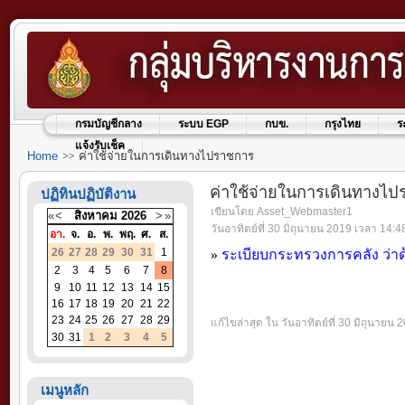
กรมบัญชีกลาง
ระบบ EGP
กบข.
กรุงไทย
ร
แจ้งรับเช็ค
Home
ค่าใช้จ่ายในการเดินทางไปราชการ
ค่าใช้จ่ายในการเดินทางไ
ปฏิทินปฏิบัติงาน
เขียนโดย Asset_Webmaster1
«
<
สิงหาคม
2026
>
»
วันอาทิตย์ที่ 30 มิถุนายน 2019 เวลา 14:4
อา.
จ.
อ.
พ.
พฤ.
ศ.
ส.
26
27
28
29
30
31
1
»
ร
ะเบียบกระทรวงการคลัง ว่า
2
3
4
5
6
7
8
9
10
11
12
13
14
15
16
17
18
19
20
21
22
23
24
25
26
27
28
29
แก้ไขล่าสุด ใน วันอาทิตย์ที่ 30 มิถุนายน
30
31
1
2
3
4
5
เมนูหลัก