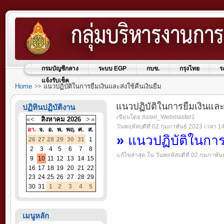
กรมบัญชีกลาง
ระบบ EGP
กบข.
กรุงไทย
ร
แจ้งรับเช็ค
Home
แนวปฏิบัติในการยืมเงินและส่งใช้คืนเงินยืม
แนวปฏิบัติในการยืมเงินและส
ปฏิทินปฏิบัติงาน
เขียนโดย Asset_Webmaster1
«
<
สิงหาคม
2026
>
»
วันพฤหัสบดีที่ 02 กุมภาพันธ์ 2023 เวลา 1
อา.
จ.
อ.
พ.
พฤ.
ศ.
ส.
»
แนวปฏิบัติในการย
26
27
28
29
30
31
1
2
3
4
5
6
7
8
แก้ไขล่าสุด ใน วันพฤหัสบดีที่ 02 กุมภาพั
9
10
11
12
13
14
15
16
17
18
19
20
21
22
23
24
25
26
27
28
29
30
31
1
2
3
4
5
เมนูหลัก