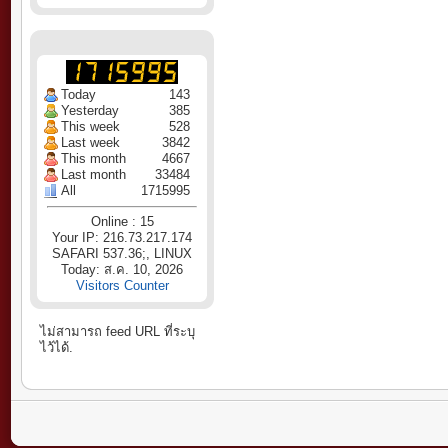
Today
143
Yesterday
385
This week
528
Last week
3842
This month
4667
Last month
33484
All
1715995
Online : 15
Your IP: 216.73.217.174
SAFARI 537.36;, LINUX
Today: ส.ค. 10, 2026
Visitors Counter
ไม่สามารถ feed URL ที่ระบุ
ไว้ได้.