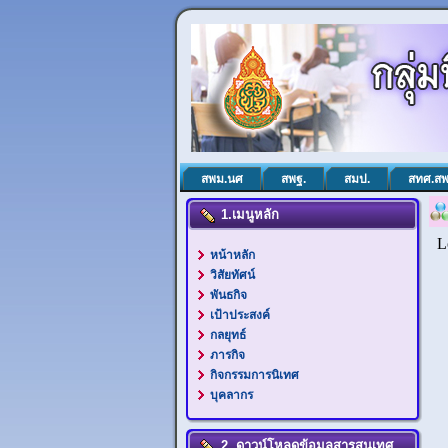
สพม.นศ
สพฐ.
สมป.
สทศ.สพ
1.เมนูหลัก
หน้าหลัก
วิสัยทัศน์
พันธกิจ
เป้าประสงค์
กลยุทธ์
ภารกิจ
กิจกรรมการนิเทศ
บุคลากร
2. ดาวน์โหลดข้อมูลสารสนเทศ