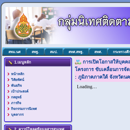
สพม.นศ
สพฐ.
สมป.
สทศ.สพฐ.
สทศ.
กระทรวงศึ
การเปิดโอกาสให้บุคค
1.เมนูหลัก
โครงการ ขับเคลื่อนการจั
หน้าหลัก
: ภูมิภาคภาคใต้ จังหวัดน
วิสัยทัศน์
พันธกิจ
เป้าประสงค์
กลยุทธ์
ภารกิจ
กิจกรรมการนิเทศ
บุคลากร
2. ดาวน์โหลดข้อมูลสารสนเทศ