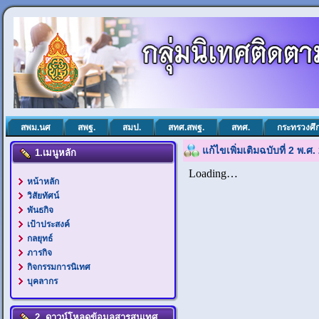
สพม.นศ
สพฐ.
สมป.
สทศ.สพฐ.
สทศ.
กระทรวงศึ
แก้ไขเพิ่มเติมฉบับที่ 2 พ.ศ
1.เมนูหลัก
หน้าหลัก
วิสัยทัศน์
พันธกิจ
เป้าประสงค์
กลยุทธ์
ภารกิจ
กิจกรรมการนิเทศ
บุคลากร
2. ดาวน์โหลดข้อมูลสารสนเทศ