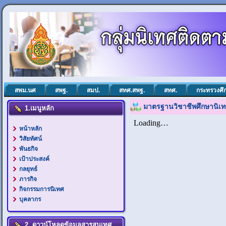
สพม.นศ
สพฐ.
สมป.
สทศ.สพฐ.
สทศ.
กระทรวงศึ
มาตรฐานวิชาชีพศึกษานิเท
1.เมนูหลัก
หน้าหลัก
วิสัยทัศน์
พันธกิจ
เป้าประสงค์
กลยุทธ์
ภารกิจ
กิจกรรมการนิเทศ
บุคลากร
2. ดาวน์โหลดข้อมูลสารสนเทศ