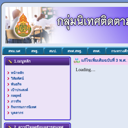
สพม.นศ
สพฐ.
สมป.
สทศ.สพฐ.
สทศ.
กระทรวงศึ
แก้ไขเพิ่มเติมฉบับที่ 3 พ.ศ
1.เมนูหลัก
หน้าหลัก
วิสัยทัศน์
พันธกิจ
เป้าประสงค์
กลยุทธ์
ภารกิจ
กิจกรรมการนิเทศ
บุคลากร
2. ดาวน์โหลดข้อมูลสารสนเทศ