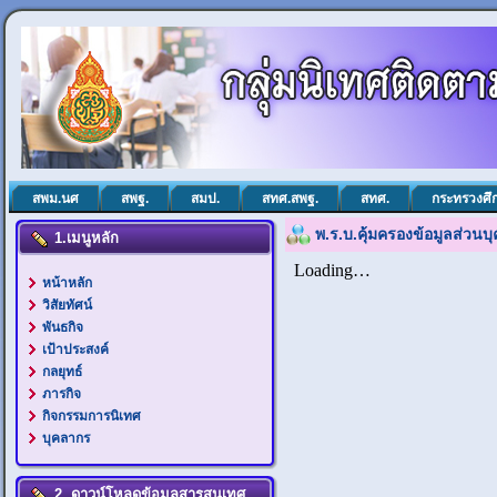
สพม.นศ
สพฐ.
สมป.
สทศ.สพฐ.
สทศ.
กระทรวงศึ
พ.ร.บ.คุ้มครองข้อมูลส่วนบ
1.เมนูหลัก
หน้าหลัก
วิสัยทัศน์
พันธกิจ
เป้าประสงค์
กลยุทธ์
ภารกิจ
กิจกรรมการนิเทศ
บุคลากร
2. ดาวน์โหลดข้อมูลสารสนเทศ