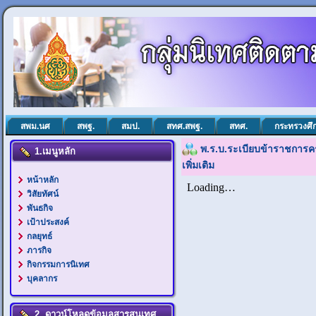
สพม.นศ
สพฐ.
สมป.
สทศ.สพฐ.
สทศ.
กระทรวงศึ
พ.ร.บ.ระเบียบข้าราชการค
1.เมนูหลัก
เพิ่มเติม
หน้าหลัก
วิสัยทัศน์
พันธกิจ
เป้าประสงค์
กลยุทธ์
ภารกิจ
กิจกรรมการนิเทศ
บุคลากร
2. ดาวน์โหลดข้อมูลสารสนเทศ