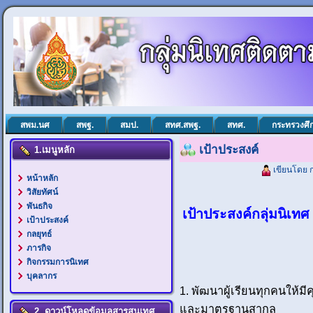
สพม.นศ
สพฐ.
สมป.
สทศ.สพฐ.
สทศ.
กระทรวงศึ
เป้าประสงค์
1.เมนูหลัก
เขียนโดย ก
หน้าหลัก
วิสัยทัศน์
พันธกิจ
เป้าประสงค์กลุ่มนิเ
เป้าประสงค์
กลยุทธ์
ภารกิจ
กิจกรรมการนิเทศ
บุคลากร
1. พัฒนาผู้เรียนทุกคนให้
และมาตรฐานสากล
2. ดาวน์โหลดข้อมูลสารสนเทศ