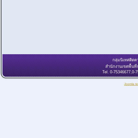
กลุ่มนิเทศติ
สำนักงานเขตพื้นท
Tel. 0-75346677,0-
Joomla t