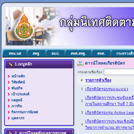
สพม.นศ
สพฐ.
สมป.
สทศ.สพฐ.
สทศ.
กระทรวงศึ
ดาวน์โหลดเกียรติบัตร
1.เมนูหลัก
กรองตามชื่อเรื่อง
หน้าหลัก
รายการหัวเรื่อง
#
วิสัยทัศน์
พันธกิจ
เกียรติบัตรอบรมแนะแนว
1
เป้าประสงค์
เกียรติบัตรการประชุมขับเค
กลยุทธ์
2
ภายในสถานศึกษา วันที่ 7 ม
ภารกิจ
กิจกรรมการนิเทศ
เกียรติบัตรอบรม Active Lear
3
บุคลากร
เกียรติบัตรการประชุมเชิงปฏ
4
วิทยาการคำนวณ สู่การพานว
2. ดาวน์โหลดข้อมูลสารสนเทศ