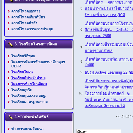
เกียรติบัตร ผลการประกวดวิธ
น้อมนำพระบรมราโชบายด้า
5
ดาวน์โหลดเอกสาร
รัชกาลที่ ๑๐ สู่การปฏิบัติ
ดาวน์โหลดเกียรติบัตร
เกียรติบัตรอบรมการใช้งานระ
ดาวน์โหลดคำสั่ง
ดาวน์โหลดวาระการประชุม
ศึกษาขั้นพื้นฐาน (OBEC C
6
กรกฎาคม 2566
3. โรงเรียนโครงการพิเศษ
เกียรติบัตรเข้าร่วมอบรมเชิง
7
มาตรฐานกสากล
โรงเรียนวิถีพุทธ
เกียรติบัตรอบรมพัฒนากระบ
8
โครงการพัฒนาทักษะภาษาอังกฤษฯ
2566)
CEFR
อบรม Active Learning 22 กย
โรงเรียนในฝัน
9
โรงเรียนดีประจำตำบล
เกียรติบัตรการอบรมเชิง
โครงการห้องเรียนพิเศษ
จัดการเรียนรู้ตามหลักปรั
โรงเรียนสุจริต
โครงการน้อมนำศาสตร์ ๒ พระ
10
โรงเรียนคุณธรรม สพฐ.
วันที่ ๗-๙ กันยายน พ.ศ. 
โรงเรียนมาตรฐานสากล
เตรียมอุดมศึกษาภาคใต้
<<
เริ่มแรก
4.ข่าวประชาสัมพันธ์
ข่าวการอบรมสัมมนา