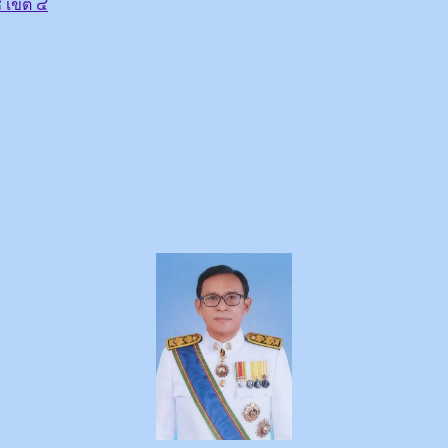
 เขต ๔