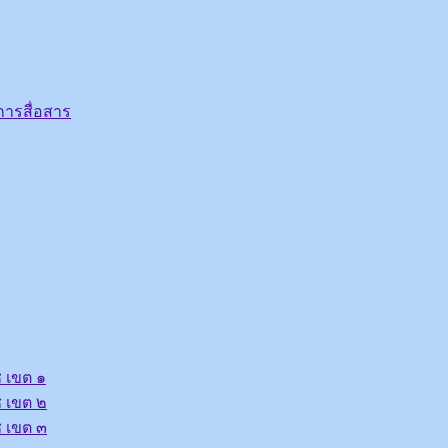
ารสื่อสาร
 เขต ๑
 เขต ๒
 เขต ๓