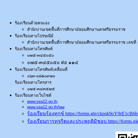
ร้องเรียนด้วยตนเอง
สำนักงานเขตพื้นที่การศึกษามัธยมศึกษานครศรีธรรมราช
ร้องเรียนทางไปรษณีย์
สำนักงานเขตพื้นที่การศึกษามัธยมศึกษานครศรีธรรมราช
เลขที
ร้องเรียนทางโทรศัพท์
๐๗๕-๓๔๕๐๕๐
๐๗๕-๓๔๕๐๕๐ ต่อ ๑๑๔
ร้องเรียนทางโทรศัพท์เคลื่อนที่
๐๖๓-๐๘๑๐๙๗๐
ร้องเรียนทางโทรสาร
๐๗๕-๓๔๓๕๗๕
ร้องเรียนทางเว็บไซต์
www.sea12.go.th
www.sea12.go.th/law
ร้องเรียนร้องทุกข์ https://forms.gle/ckpsk9oY9rE1cB6
ร้องเรียนการทุจริตและประพฤติมิชอบ https://forms.