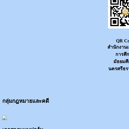
QR C
สำนักงานเข
การศึ
มัธยมศ
นครศรีธ
กลุ่มกฎหมายและคดี