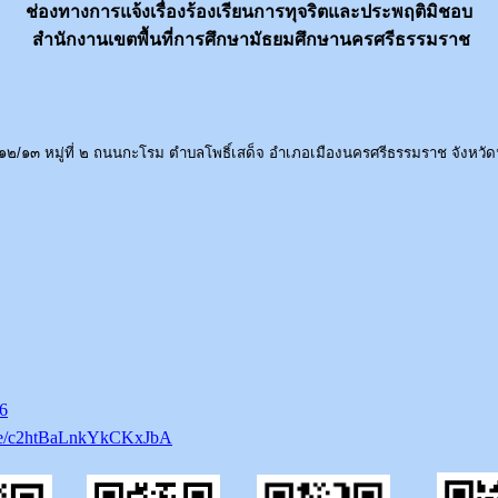
ช่องทางการแจ้งเรื่องร้องเรียนการทุจริตและประพฤติมิชอบ
สำนักงานเขตพื้นที่การศึกษามัธยมศึกษานครศรีธรรมราช
่ ๑๒/๑๓ หมู่ที่ ๒ ถนนกะโรม ตำบลโพธิ์เสด็จ อำเภอเมืองนครศรีธรรมราช จังห
b6
gle/c2htBaLnkYkCKxJbA