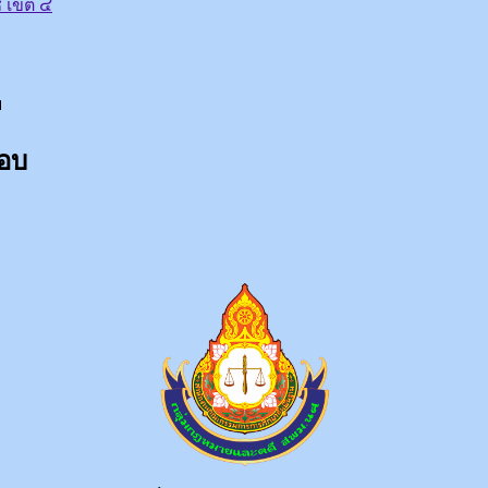
 เขต ๔
บ
ชอบ