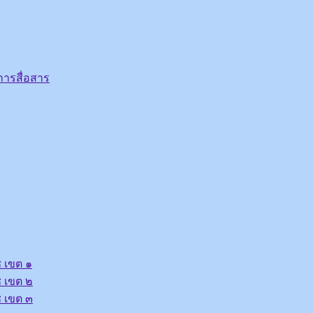
ารสื่อสาร
 เขต ๑
 เขต ๒
 เขต ๓