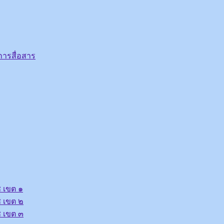
ารสื่อสาร
 เขต ๑
 เขต ๒
 เขต ๓