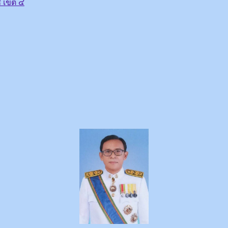
 เขต ๔